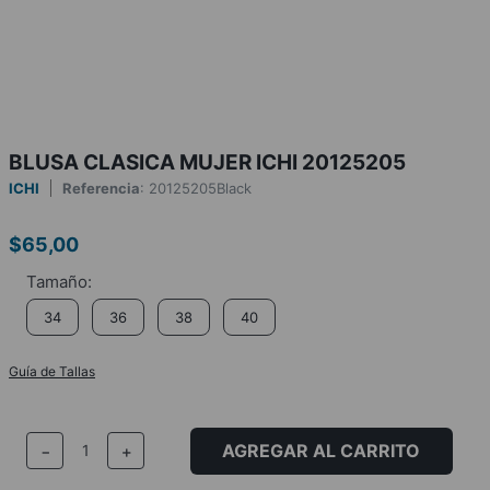
BLUSA CLASICA MUJER ICHI 20125205
ICHI
Referencia
:
20125205Black
$
65
,
00
34
36
38
40
Guía de Tallas
AGREGAR AL CARRITO
－
＋