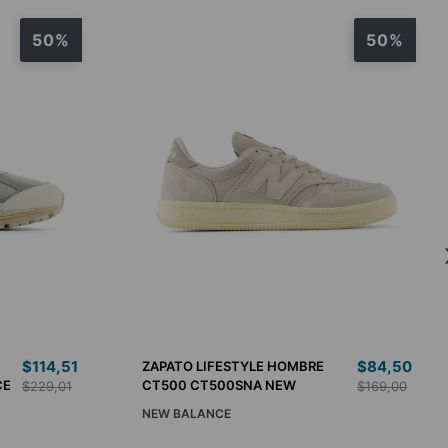
50%
50%
$
114
,
51
$
84
,
50
ZAPATO LIFESTYLE HOMBRE
CE
CT500 CT500SNA NEW
$
229
,
01
$
169
,
00
BALANCE
NEW BALANCE
9.5
10
10.5
8
11
9
9.5
10
10.5
11