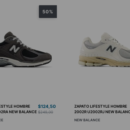
50%
$
124
,
50
FESTYLE HOMBRE
ZAPATO LIFESTYLE HOMBRE
02RA NEW BALANCE
2002R U2002RJ NEW BALAN
$
249
,
00
CE
NEW BALANCE
5
H7.5/M9
H8/M9.5
8.5
9
9.5
10
10.5
11
7
7.5
8
8.5
9