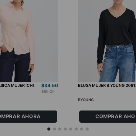
$
34
,
50
SICA MUJER ICHI
BLUSA MUJER B.YOUNG 2081
$
69
,
00
BYOUNG
38
40
XS
S
M
L
OMPRAR AHORA
COMPRAR AHO