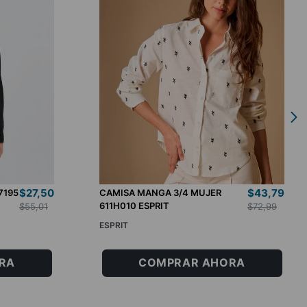
$
27
,
50
$
43
,
79
7195
CAMISA MANGA 3/4 MUJER
611H010 ESPRIT
$
55
,
01
$
72
,
99
ESPRIT
XS
S
M
L
RA
COMPRAR AHORA