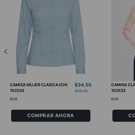
$
34
,
50
CAMISA MUJER CLASICA ICHI
CAMISA CLA
102533
102533
$
69
,
00
ICHI
ICHI
34
36
38
40
34
36
COMPRAR AHORA
C