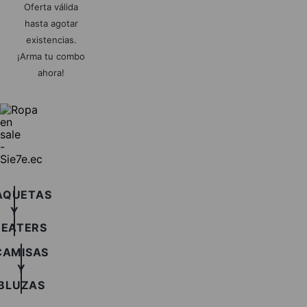
Oferta válida
hasta agotar
existencias.
¡Arma tu combo
ahora!
AQUETAS
Y
EATERS
CAMISAS
Y
BLUZAS