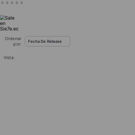
Ordenar
Fecha De Release
por:
Vista:
%
CAMISA
HOMBRE
MANGA
CORTA
CHEVIGNON
611H001
S