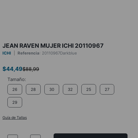
JEAN RAVEN MUJER ICHI 20110967
ICHI
Referencia
:
20110967Darkblue
$
44
,
49
$
88
,
99
26
28
30
32
25
27
29
Guía de Tallas