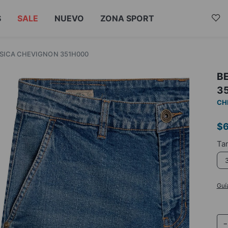
S
SALE
NUEVO
ZONA SPORT
SICA CHEVIGNON 351H000
B
3
CH
$
Guí