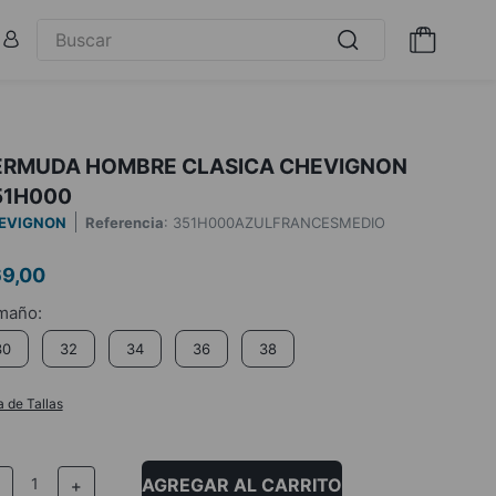
ERMUDA HOMBRE CLASICA CHEVIGNON
51H000
EVIGNON
Referencia
:
351H000AZULFRANCESMEDIO
69
,
00
30
32
34
36
38
a de Tallas
AGREGAR AL CARRITO
－
＋