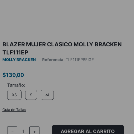
BLAZER MUJER CLASICO MOLLY BRACKEN
TLF111EP
MOLLY BRACKEN
Referencia
:
TLF111EPBEIGE
$
139
,
00
XS
S
M
Guía de Tallas
AGREGAR AL CARRITO
－
＋