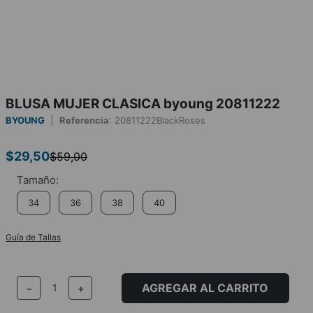
BLUSA MUJER CLASICA byoung 20811222
BYOUNG
Referencia
:
20811222BlackRoses
$
29
,
50
$
59
,
00
34
36
38
40
Guía de Tallas
AGREGAR AL CARRITO
－
＋