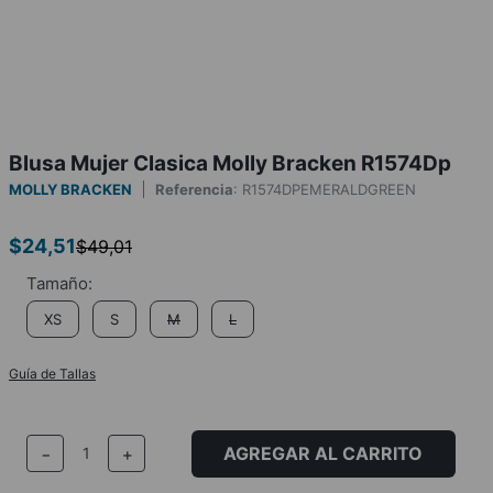
Blusa Mujer Clasica Molly Bracken R1574Dp
MOLLY BRACKEN
Referencia
:
R1574DPEMERALDGREEN
$
24
,
51
$
49
,
01
XS
S
M
L
Guía de Tallas
AGREGAR AL CARRITO
－
＋