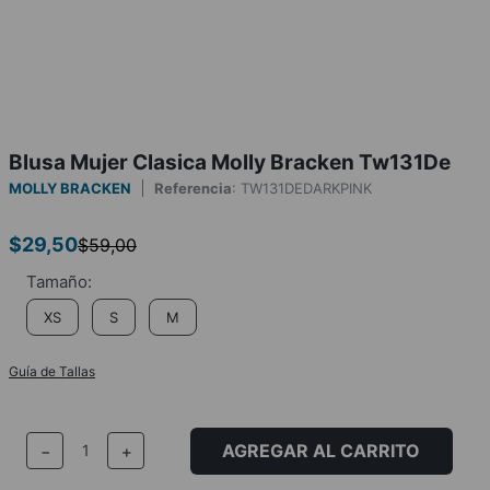
Blusa Mujer Clasica Molly Bracken Tw131De
MOLLY BRACKEN
Referencia
:
TW131DEDARKPINK
$
29
,
50
$
59
,
00
XS
S
M
Guía de Tallas
AGREGAR AL CARRITO
－
＋