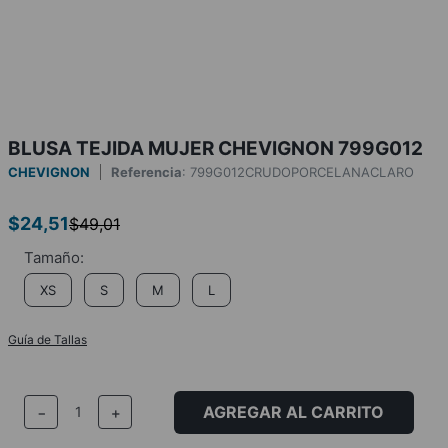
BLUSA TEJIDA MUJER CHEVIGNON 799G012
CHEVIGNON
Referencia
:
799G012CRUDOPORCELANACLARO
$
24
,
51
$
49
,
01
XS
S
M
L
Guía de Tallas
AGREGAR AL CARRITO
－
＋