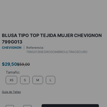
BLUSA TIPO TOP TEJIDA MUJER CHEVIGNON
799G013
CHEVIGNON
Referencia
:
799G013NEGROSOMBRIOULTRAOSCURO
$
29
,
50
$
59
,
00
XS
S
M
L
Guía de Tallas