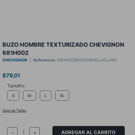
BUZO HOMBRE TEXTURIZADO CHEVIGNON
681H002
CHEVIGNON
Referencia
:
681H002BEIGEARENILLACLARO
$
79
,
01
S
M
L
XL
Guía de Tallas
AGREGAR AL CARRITO
－
＋