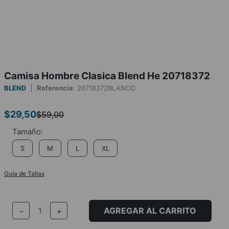
Camisa Hombre Clasica Blend He 20718372
BLEND
Referencia
:
20718372BLANCO
$
29
,
50
$
59
,
00
S
M
L
XL
Guía de Tallas
AGREGAR AL CARRITO
－
＋