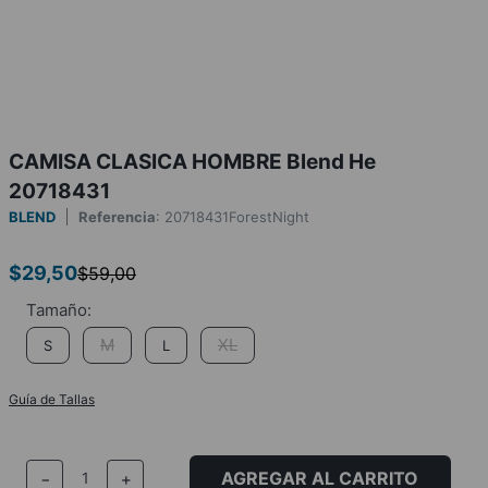
CAMISA CLASICA HOMBRE Blend He
20718431
BLEND
Referencia
:
20718431ForestNight
$
29
,
50
$
59
,
00
M
XL
S
L
Guía de Tallas
AGREGAR AL CARRITO
－
＋