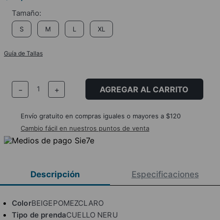
S
M
L
XL
Guía de Tallas
AGREGAR AL CARRITO
－
＋
Envío gratuito en compras iguales o mayores a $120
Cambio fácil en nuestros puntos de venta
Descripción
Especificaciones
Color
BEIGEPOMEZCLARO
Tipo de prenda
CUELLO NERU