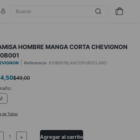
AMISA HOMBRE MANGA CORTA CHEVIGNON
10B001
EVIGNON
Referencia
:
610B001BLANCOPUROCLARO
24
,
50
$
49
,
00
M
a de Tallas
Agregar al carrito
－
＋