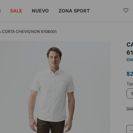
S
SALE
NUEVO
ZONA SPORT
 CORTA CHEVIGNON 610B001
C
6
CH
$
Guí