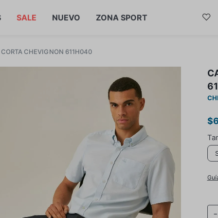
S
SALE
NUEVO
ZONA SPORT
CORTA CHEVIGNON 611H040
C
6
CH
$
Guí