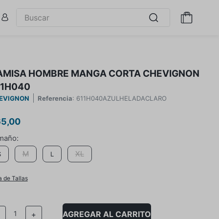
AMISA HOMBRE MANGA CORTA CHEVIGNON
11H040
EVIGNON
Referencia
:
611H040AZULHELADACLARO
65
,
00
M
XL
S
L
a de Tallas
AGREGAR AL CARRITO
－
＋