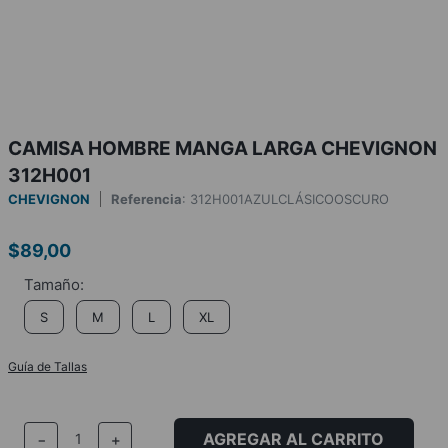
CAMISA HOMBRE MANGA LARGA CHEVIGNON
312H001
CHEVIGNON
Referencia
:
312H001AZULCLÁSICOOSCURO
$
89
,
00
S
M
L
XL
Guía de Tallas
AGREGAR AL CARRITO
－
＋