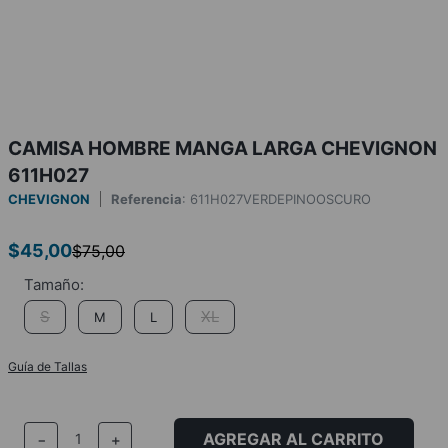
CAMISA HOMBRE MANGA LARGA CHEVIGNON
611H027
CHEVIGNON
Referencia
:
611H027VERDEPINOOSCURO
$
45
,
00
$
75
,
00
S
XL
M
L
Guía de Tallas
AGREGAR AL CARRITO
－
＋