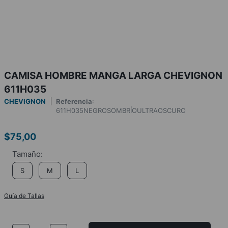
CAMISA HOMBRE MANGA LARGA CHEVIGNON
611H035
CHEVIGNON
Referencia
:
611H035NEGROSOMBRÍOULTRAOSCURO
$
75
,
00
S
M
L
Guía de Tallas