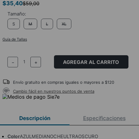
$
35
,
40
$
59
,
00
S
M
L
XL
Guía de Tallas
AGREGAR AL CARRITO
－
＋
Envío gratuito en compras iguales o mayores a $120
Cambio fácil en nuestros puntos de venta
Descripción
Especificaciones
Color
AZULMEDIANOCHEULTRAOSCURO