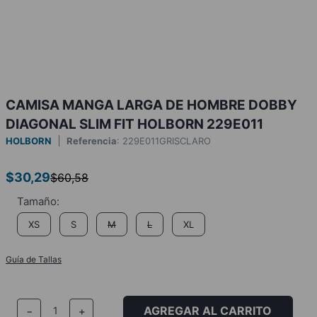
CAMISA MANGA LARGA DE HOMBRE DOBBY
DIAGONAL SLIM FIT HOLBORN 229E011
HOLBORN
Referencia
:
229E011GRISCLARO
$
30
,
29
$
60
,
58
XS
S
M
L
XL
Guía de Tallas
AGREGAR AL CARRITO
－
＋