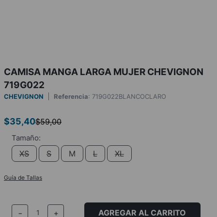
CAMISA MANGA LARGA MUJER CHEVIGNON
719G022
CHEVIGNON
Referencia
:
719G022BLANCOCLARO
$
35
,
40
$
59
,
00
XS
S
M
L
XL
Guía de Tallas
AGREGAR AL CARRITO
－
＋