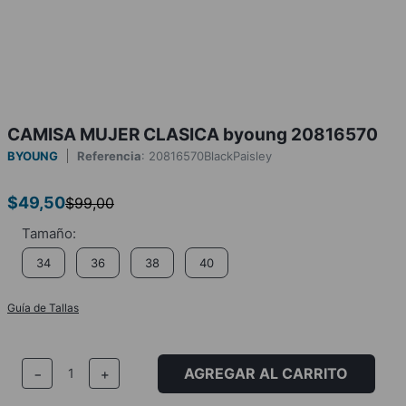
CAMISA MUJER CLASICA byoung 20816570
BYOUNG
Referencia
:
20816570BlackPaisley
$
49
,
50
$
99
,
00
34
36
38
40
Guía de Tallas
AGREGAR AL CARRITO
－
＋