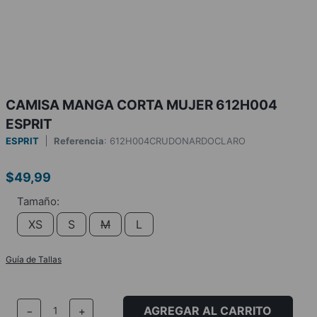
CAMISA MANGA CORTA MUJER 612H004
ESPRIT
ESPRIT
Referencia
:
612H004CRUDONARDOCLARO
$
49
,
99
XS
S
M
L
Guía de Tallas
AGREGAR AL CARRITO
－
＋