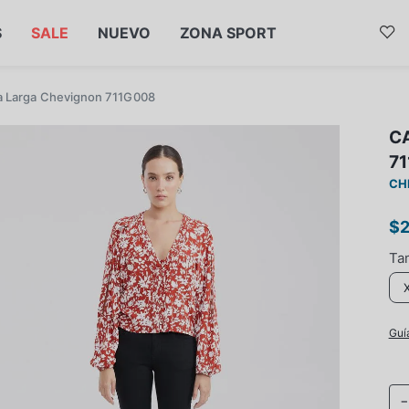
S
SALE
NUEVO
ZONA SPORT
a Larga Chevignon 711G008
C
7
CH
$
Guí