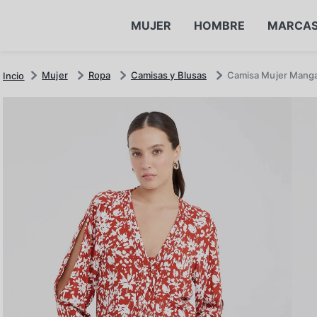
MUJER
HOMBRE
MARCA
Mujer
Ropa
Camisas y Blusas
Camisa Mujer Mang