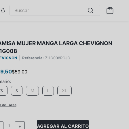
AMISA MUJER MANGA LARGA CHEVIGNON
11G008
EVIGNON
Referencia
:
711G008ROJO
29
,
50
$
59
,
00
M
L
XL
XS
S
a de Tallas
AGREGAR AL CARRITO
－
＋