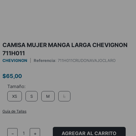
CAMISA MUJER MANGA LARGA CHEVIGNON
711H011
CHEVIGNON
Referencia
:
711H011CRUDONAVAJOCLARO
$
65
,
00
L
XS
S
M
Guía de Tallas
AGREGAR AL CARRITO
－
＋