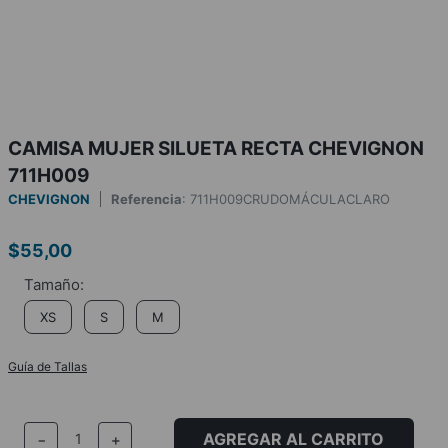
CAMISA MUJER SILUETA RECTA CHEVIGNON
711H009
CHEVIGNON
Referencia
:
711H009CRUDOMÁCULACLARO
$
55
,
00
XS
S
M
Guía de Tallas
AGREGAR AL CARRITO
－
＋