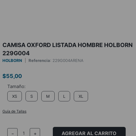
CAMISA OXFORD LISTADA HOMBRE HOLBORN
229G004
HOLBORN
Referencia
:
229G004ARENA
$
55
,
00
XS
S
M
L
XL
Guía de Tallas
AGREGAR AL CARRITO
－
＋