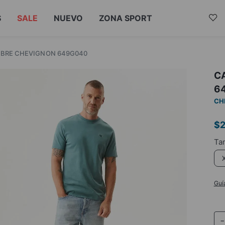
S
SALE
NUEVO
ZONA SPORT
MBRE CHEVIGNON 649G040
C
6
CH
$
2
Guí