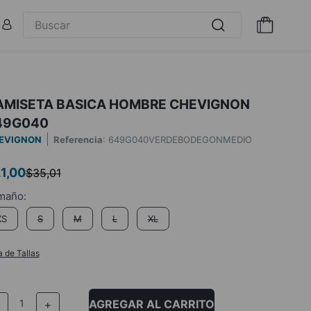
AMISETA BASICA HOMBRE CHEVIGNON
49G040
EVIGNON
Referencia
:
649G040VERDEBODEGONMEDIO
1
,
00
$
35
,
01
XS
S
M
L
XL
a de Tallas
AGREGAR AL CARRITO
－
＋