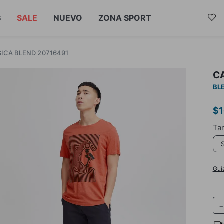
S
SALE
NUEVO
ZONA SPORT
ICA BLEND 20716491
C
BL
$
1
Guí