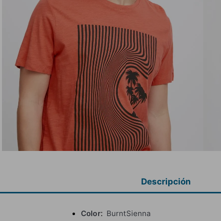
Descripción
Color
BurntSienna