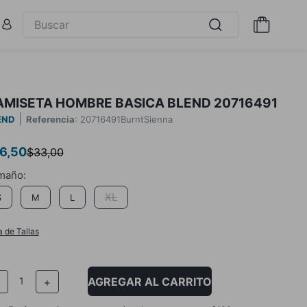
AMISETA HOMBRE BASICA BLEND 20716491
END
Referencia
:
20716491BurntSienna
6
,
50
$
33
,
00
XL
S
M
L
a de Tallas
AGREGAR AL CARRITO
－
＋