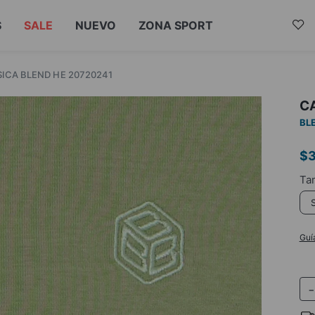
S
SALE
NUEVO
ZONA SPORT
ICA BLEND HE 20720241
C
BL
$
Guí