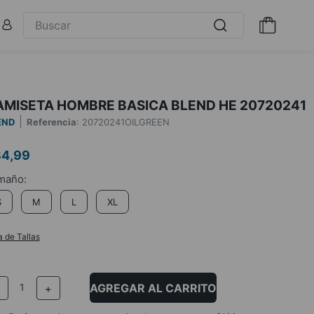
AMISETA HOMBRE BASICA BLEND HE 20720241
END
Referencia
:
20720241OILGREEN
34
,
99
S
M
L
XL
a de Tallas
AGREGAR AL CARRITO
－
＋