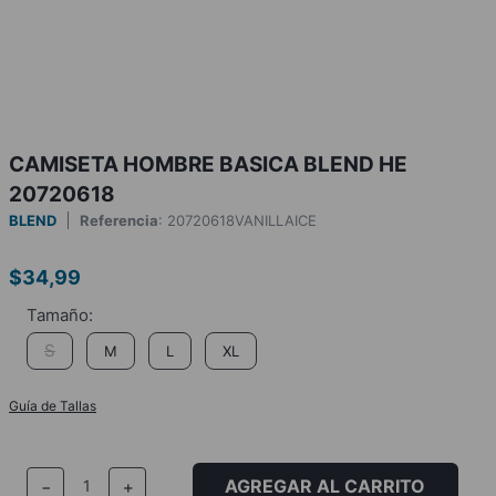
CAMISETA HOMBRE BASICA BLEND HE
20720618
BLEND
Referencia
:
20720618VANILLAICE
$
34
,
99
S
M
L
XL
Guía de Tallas
AGREGAR AL CARRITO
－
＋