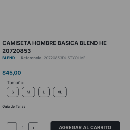
CAMISETA HOMBRE BASICA BLEND HE
20720853
BLEND
Referencia
:
20720853DUSTYOLIVE
$
45
,
00
S
M
L
XL
Guía de Tallas
AGREGAR AL CARRITO
－
＋