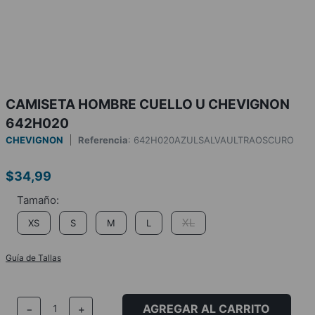
CAMISETA HOMBRE CUELLO U CHEVIGNON
642H020
CHEVIGNON
Referencia
:
642H020AZULSALVAULTRAOSCURO
$
34
,
99
XL
XS
S
M
L
Guía de Tallas
AGREGAR AL CARRITO
－
＋