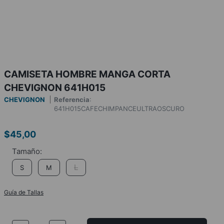
CAMISETA HOMBRE MANGA CORTA
CHEVIGNON 641H015
CHEVIGNON
Referencia
:
641H015CAFECHIMPANCEULTRAOSCURO
$
45
,
00
L
S
M
Guía de Tallas