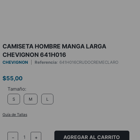
CAMISETA HOMBRE MANGA LARGA
CHEVIGNON 641H016
CHEVIGNON
Referencia
:
641H016CRUDOCREMECLARO
$
55
,
00
S
M
L
Guía de Tallas
AGREGAR AL CARRITO
－
＋