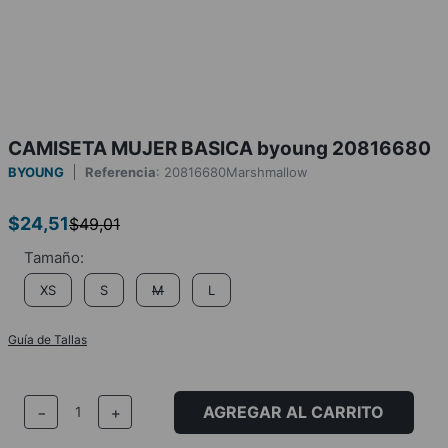
CAMISETA MUJER BASICA byoung 20816680
BYOUNG
Referencia
:
20816680Marshmallow
$
24
,
51
$
49
,
01
XS
S
M
L
Guía de Tallas
AGREGAR AL CARRITO
－
＋