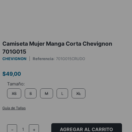
Camiseta Mujer Manga Corta Chevignon
701G015
CHEVIGNON
Referencia
:
701G015CRUDO
$
49
,
00
XS
S
M
L
XL
Guía de Tallas
AGREGAR AL CARRITO
－
＋