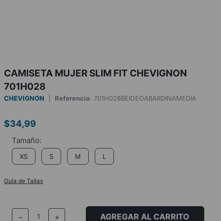
CAMISETA MUJER SLIM FIT CHEVIGNON
701H028
CHEVIGNON
Referencia
:
701H028BEIGEGABARDINAMEDIA
$
34
,
99
XS
S
M
L
Guía de Tallas
AGREGAR AL CARRITO
－
＋