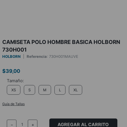
CAMISETA POLO HOMBRE BASICA HOLBORN
730H001
HOLBORN
Referencia
:
730H001MAUVE
$
39
,
00
XS
S
M
L
XL
Guía de Tallas
AGREGAR AL CARRITO
－
＋