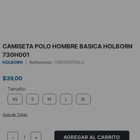
CAMISETA POLO HOMBRE BASICA HOLBORN
730H001
HOLBORN
Referencia
:
730H001PERLA
$
39
,
00
XS
S
M
L
XL
Guía de Tallas
AGREGAR AL CARRITO
－
＋