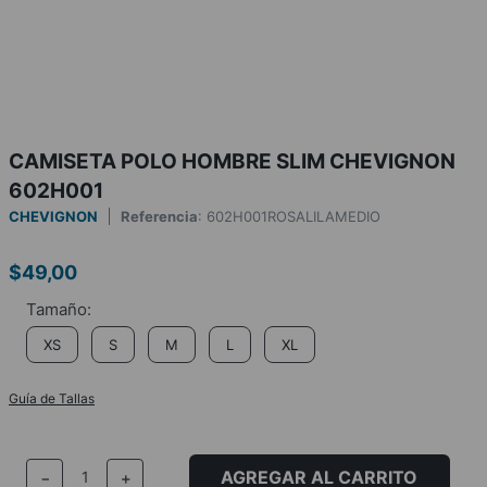
CAMISETA POLO HOMBRE SLIM CHEVIGNON
602H001
CHEVIGNON
Referencia
:
602H001ROSALILAMEDIO
$
49
,
00
XS
S
M
L
XL
Guía de Tallas
AGREGAR AL CARRITO
－
＋