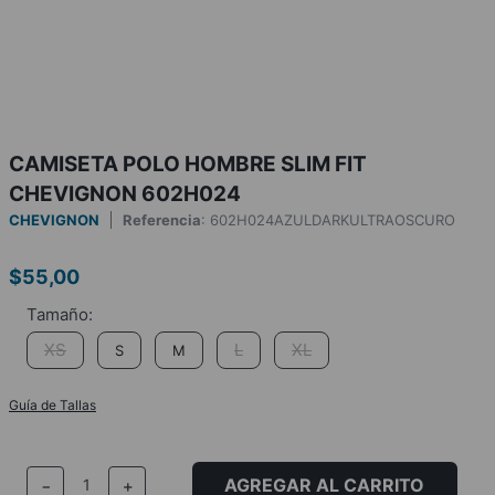
CAMISETA POLO HOMBRE SLIM FIT
CHEVIGNON 602H024
CHEVIGNON
Referencia
:
602H024AZULDARKULTRAOSCURO
$
55
,
00
XS
L
XL
S
M
Guía de Tallas
AGREGAR AL CARRITO
－
＋