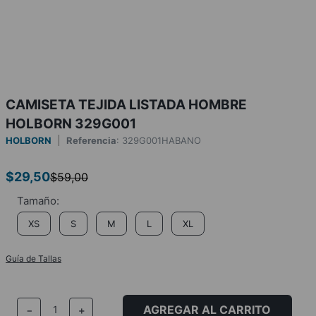
CAMISETA TEJIDA LISTADA HOMBRE
HOLBORN 329G001
HOLBORN
Referencia
:
329G001HABANO
$
29
,
50
$
59
,
00
XS
S
M
L
XL
Guía de Tallas
AGREGAR AL CARRITO
－
＋