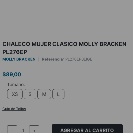
CHALECO MUJER CLASICO MOLLY BRACKEN
PL276EP
MOLLY BRACKEN
Referencia
:
PL276EPBEIGE
$
89
,
00
XS
S
M
L
Guía de Tallas
AGREGAR AL CARRITO
－
＋