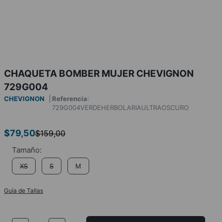
CHAQUETA BOMBER MUJER CHEVIGNON
729G004
CHEVIGNON
Referencia
:
729G004VERDEHERBOLARIAULTRAOSCURO
$
79
,
50
$
159
,
00
XS
S
M
Guía de Tallas