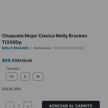
Chaqueta Mujer Clasica Molly Bracken
Tl359Dp
MOLLY BRACKEN
Referencia
:
TL359DPLIGHTBEIGE
$
69
,
49
$
138
,
99
XS
S
M
Guía de Tallas
AGREGAR AL CARRITO
－
＋