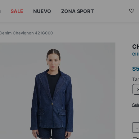
S
SALE
NUEVO
ZONA SPORT
 Denim Chevignon 421G000
C
CH
$
Guí