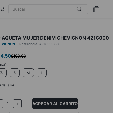
HAQUETA MUJER DENIM CHEVIGNON 421G000
EVIGNON
Referencia
:
421G000AZUL
54
,
50
$
109
,
00
XS
S
M
L
a de Tallas
AGREGAR AL CARRITO
－
＋