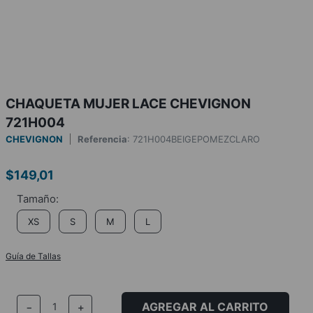
CHAQUETA MUJER LACE CHEVIGNON
721H004
CHEVIGNON
Referencia
:
721H004BEIGEPOMEZCLARO
$
149
,
01
XS
S
M
L
Guía de Tallas
AGREGAR AL CARRITO
－
＋